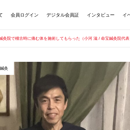
て
会員ログイン
デジタル会員証
インタビュー
イ
鍼灸院で稽古時に痛む体を施術してもらった（小河 滋 / 命宝鍼灸院代表
鍼灸