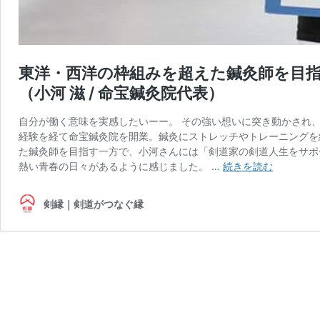
東洋・西洋の枠組みを超えた鍼灸師を目
（小河 滋 / 命宝鍼灸院代表）
自分が働く意味を実感したいーー。 その強い想いに突き動かされ
経験を経て命宝鍼灸院を開業。鍼灸にストレッチやトレーニングを
た鍼灸師を目指す一方で、小河さんには「剣道家の剣道人生をサポ
東
熱い青春の日々があるように感じました。 …
続きを読む
洋・
西
剣縁｜剣道がつなぐ縁
洋
の
枠
組
み
を
超
え