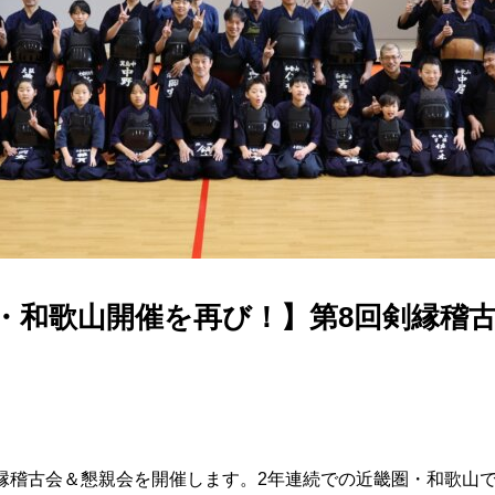
・和歌山開催を再び！】第8回剣縁稽
縁稽古会＆懇親会を開催します。2年連続での近畿圏・和歌山