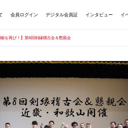
て
会員ログイン
デジタル会員証
インタビュー
イ
開催を再び！】第8回剣縁稽古会＆懇親会