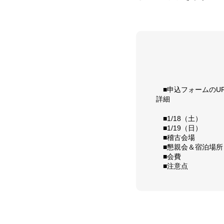
■申込フォームのUR
詳細
■1/18（土）
■1/19（日）
■稽古会場
■懇親会＆宿泊場所
■会費
■注意点