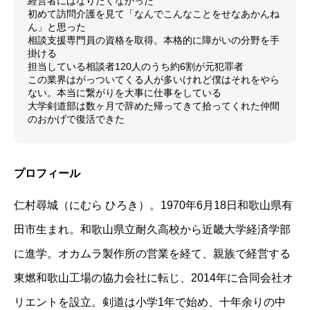
経営者にはなりたくなかった
初めて訪問介護を見て「なんでこんなことをせなあかんね
ん」と思った
相談支援専門員の資格を取得。本格的に障がいの分野を手
掛ける
担当している相談者120人のうち約6割が元犯罪者
この業界はがっついてくる人が多いけれど僕はそれをやら
ない。本当に繋がりを大事に仕事をしている
大学剣道部は数ヶ月で辞めた帰ってきて拾ってくれた仲間
のおかげで復活できた
プロフィール
仁村尋城（にむら ひろき）。1970年6月18日和歌山県有
田市生まれ。和歌山県立耐久高校から近畿大学経済学部
に進学。オカムラ製作所の営業を経て、親族で経営する
東燃和歌山工場の協力会社に転じ、2014年に合同会社オ
リエントを設立。剣道は小学1年で始め、十年余りの中