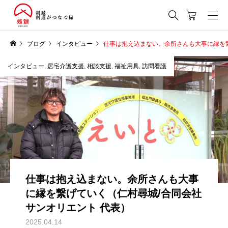
ブログ
インタビュー
仕事は抱え込まない。余所さんも大事に縁を繋
インタビュー
,
居宅介護支援
,
相談支援
,
福祉用具
,
訪問看護
仕事は抱え込まない。余所さんも大事
に縁を繋げていく（仁村尋城/合同会社
サンオリエント 代表）
2025.04.14