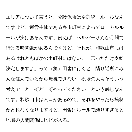
エリアについて言うと、介護保険は全部統一ルールなん
ですけど、運営主体である各市町村によってローカルル
ールが実はあるんです。例えば、ヘルパーさんが月間で
行ける時間数があるんですけど、それが、和歌山市には
あるけれどもほかの市町村にはない。「言っただけ支給
決定しますよ」って（笑）田舎に行くと、隣り近所にみ
んな住んでいるから無視できない。役場の人もそういう
考えで「どーぞどーぞやってください」という感じなん
です。和歌山市は人口があるので、それをやったら統制
プロフィール
経営者にはなりたくなかった
がとれなくなりますけど、田舎はルールで縛りすぎると
初めて訪問介護を見て「なんでこんなことをせなあか
んねん」と思った
地域の人間関係にヒビが入る。
相談支援専門員の資格を取得。本格的に障がいの分野
を手掛ける