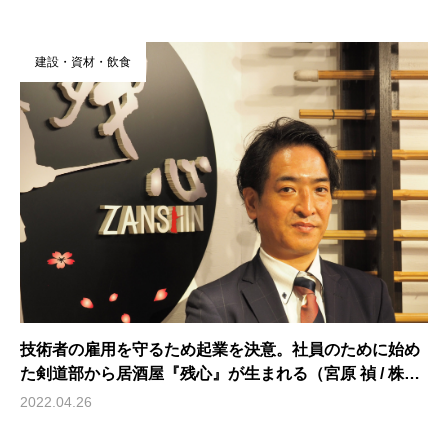
建設・資材・飲食
技術者の雇用を守るため起業を決意。社員のために始め
た剣道部から居酒屋『残心』が生まれる（宮原 禎 / 株式
会社アールエフテクニカ 代表取締役）
2022.04.26