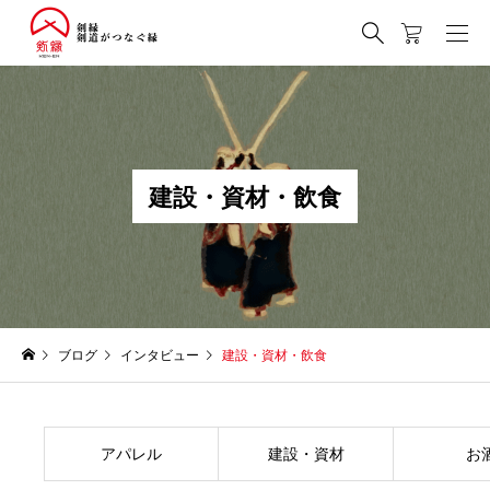
建
設
・
資
材
・
飲
食
ブログ
インタビュー
建設・資材・飲食
アパレル
建設・資材
お