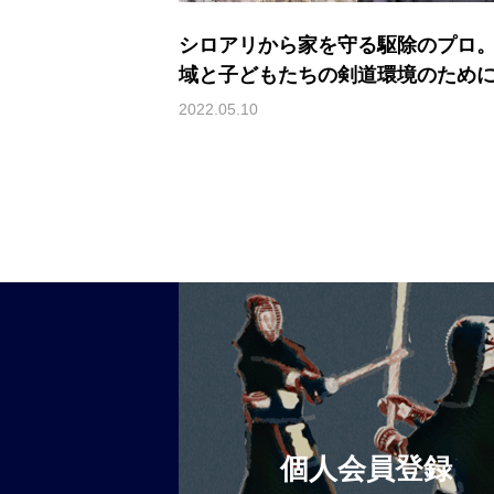
シロアリから家を守る駆除のプロ
域と子どもたちの剣道環境のため
を尽くす（太田 浩規 / 太田シロア
2022.05.10
式会社 代表取締役）
個人会員登録