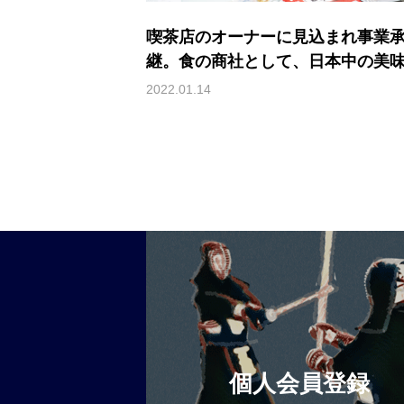
喫茶店のオーナーに見込まれ事業
継。食の商社として、日本中の美
いものをお得に流通させる（日髙 
2022.01.14
/ 有限会社ジェーアイシー代表取締
個人会員登録