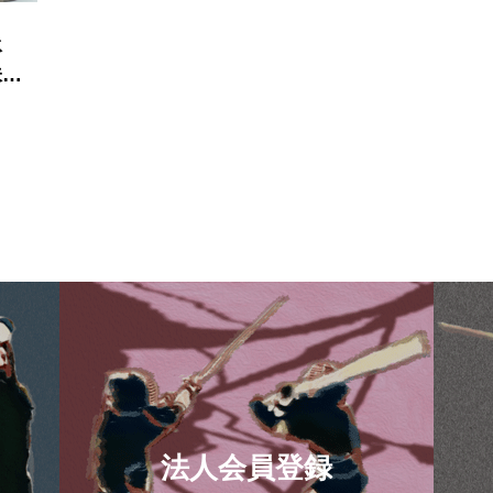
承
味し
祥臣
役）
法人会員登録