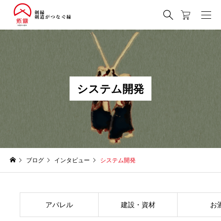
シ
ス
テ
ム
開
発
ブログ
インタビュー
システム開発
アパレル
建設・資材
お