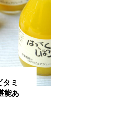
ビタミ
堪能あ