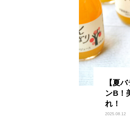
【夏バ
ンB！
れ！
2025.08.12