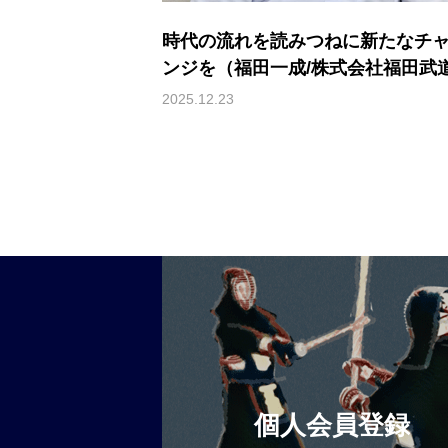
時代の流れを読みつねに新たなチ
ンジを（福田一成/株式会社福田武
代表取締役）
2025.12.23
個人会員登録