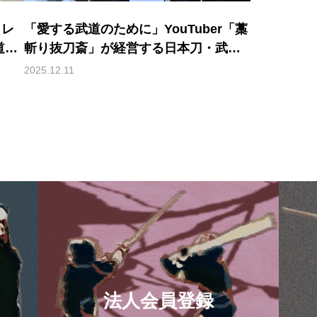
ャレ
「愛する武道のために」YouTuber「藁
道具
斬り抜刀斎」が経営する日本刀・武道
具店を訪ねる（池田憲人/合同会社武修
2025.12.11
堂 代表）
法人会員登録