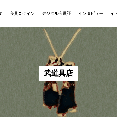
て
会員ログイン
デジタル会員証
インタビュー
イ
武
道
具
店