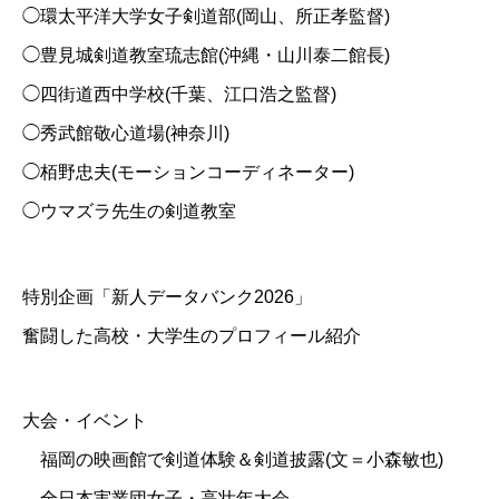
◯環太平洋大学女子剣道部(岡山、所正孝監督)
◯豊見城剣道教室琉志館(沖縄・山川泰二館長)
◯四街道西中学校(千葉、江口浩之監督)
◯秀武館敬心道場(神奈川)
◯栢野忠夫(モーションコーディネーター)
◯ウマズラ先生の剣道教室
特別企画「新人データバンク2026」
奮闘した高校・大学生のプロフィール紹介
大会・イベント
福岡の映画館で剣道体験＆剣道披露(文＝小森敏也)
全日本実業団女子・高壮年大会