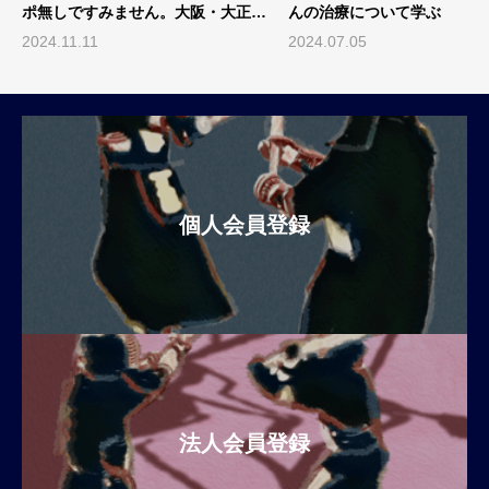
んの治療について学ぶ
報！初の稽古会に続き第2回
を「剣道日本」...
2024.07.05
2026.01.05
個人会員登録
法人会員登録