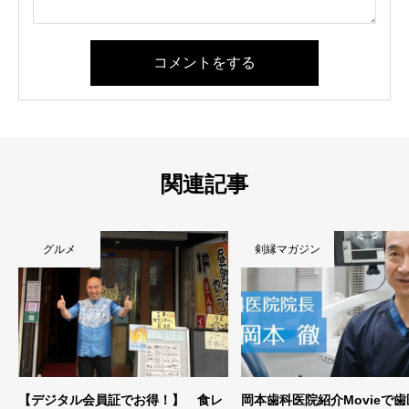
コメントをする
関連記事
剣縁マガジン
剣縁マガジン
岡本歯科医院紹介Movieで歯医者さ
東京学連剣友連合会 女子委