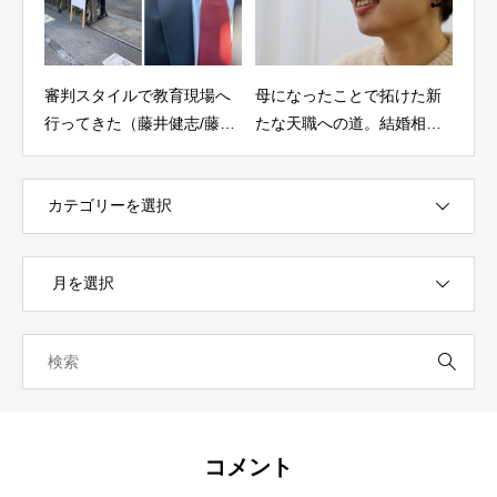
場へ
母になったことで拓けた新
地道な積み重ねが大切なの
【盛
藤井
たな天職への道。結婚相談
は剣道もお笑いも同じ（渡
縁稽
で人を育てる（松村愛子/結
辺正行/有限会社なべや 代
婚相談所Serenemariage 代
表）
表）
コメント