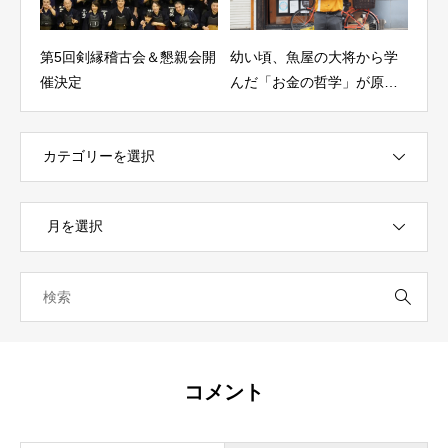
第5回剣縁稽古会＆懇親会開
幼い頃、魚屋の大将から学
【盛
催決定
んだ「お金の哲学」が原体
古会
験。さまざまな挑戦を経
て、大阪で人気焼肉店を経
営（川原 清多 / 株式会社 熱
烈フードサービス代表取締
役）
コメント