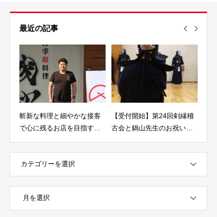
最近の記事
感か
斬新な料理と細やかな接客
【受付開始】第24回剣縁稽
2/1
で心に残るお店を目指す
古会と鍋山先生のお祝い会
県有
（山口拓也/四季彩料理 残心
を2026年5月9日に開催しま
ルを
代表）
す！