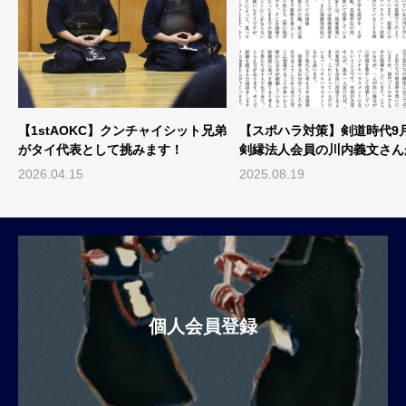
【1stAOKC】クンチャイシット兄弟
【スポハラ対策】剣道時代9
ン
がタイ代表として挑みます！
剣縁法人会員の川内義文さん
されています！
2026.04.15
2025.08.19
個人会員登録