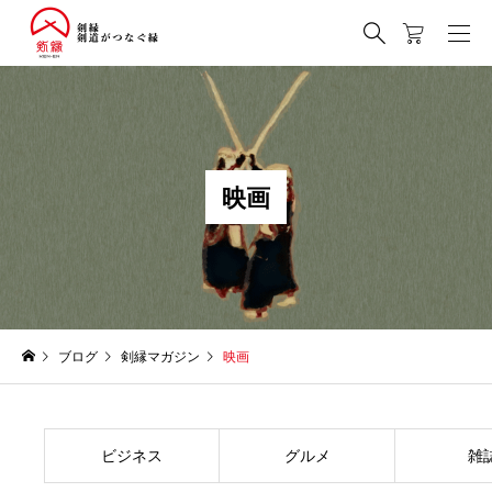
映
画
ブログ
剣縁マガジン
映画
ビジネス
グルメ
雑