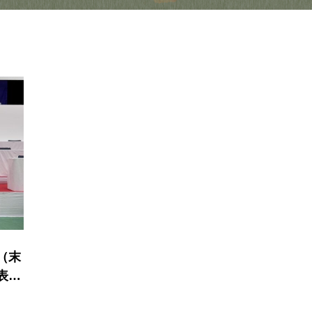
（末
表理