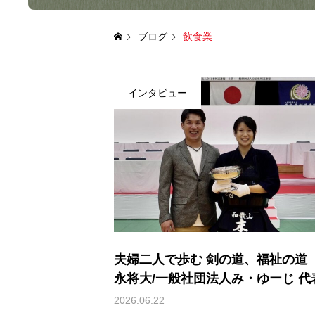
ブログ
飲食業
インタビュー
夫婦二人で歩む 剣の道、福祉の道 
永将大/一般社団法人み・ゆーじ 代
事）
2026.06.22