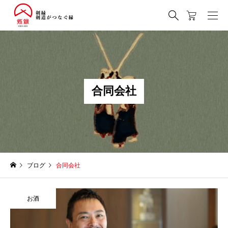
合
同
会
社
ブログ
合同会社
お酒