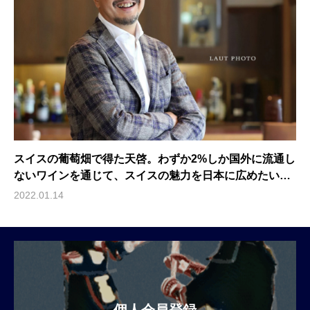
スイスの葡萄畑で得た天啓。わずか2%しか国外に流通し
ないワインを通じて、スイスの魅力を日本に広めたい
（森本純也 / 合同会社ヘルベティカ代表）
2022.01.14