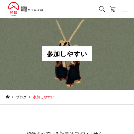
参
加
し
や
す
い
ブログ
参加しやすい
登録されている記事はございません。