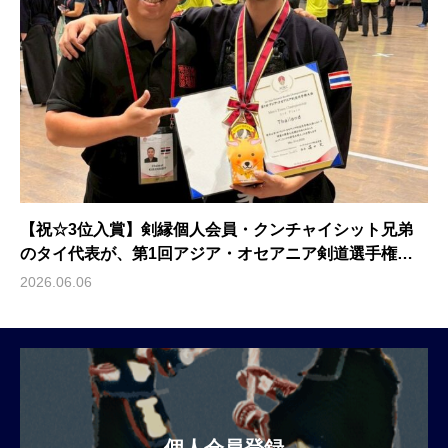
【祝☆3位入賞】剣縁個人会員・クンチャイシット兄弟
のタイ代表が、第1回アジア・オセアニア剣道選手権大
会の男子団体戦で3位入賞！
2026.06.06