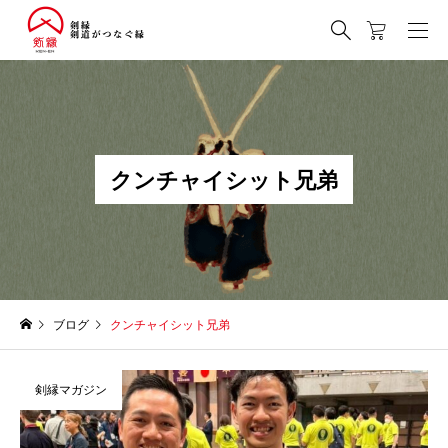
ク
ン
チ
ャ
イ
シ
ッ
ト
兄
弟
ブログ
クンチャイシット兄弟
剣縁マガジン