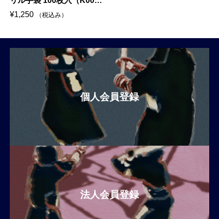
リル手袋 100枚入（K000-
0009）
¥
1,250
（税込み）
個人会員登録
法人会員登録