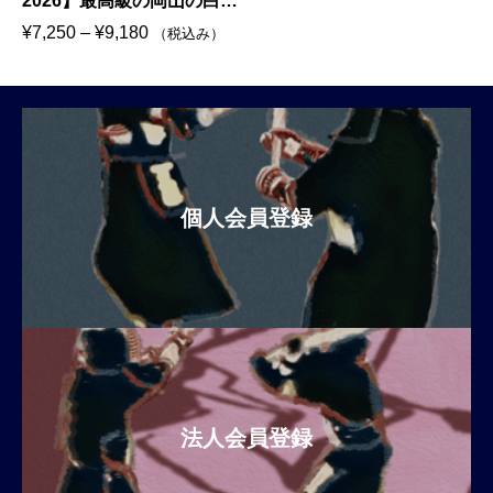
2026】最高級の岡山の白桃
７月上旬から8月上旬頃に
価
¥
7,250
–
¥
9,180
（税込み）
直送予定（K000-0011）
格
帯
:
¥
7
,
個人会員登録
2
5
0
–
¥
9
,
1
8
法人会員登録
0