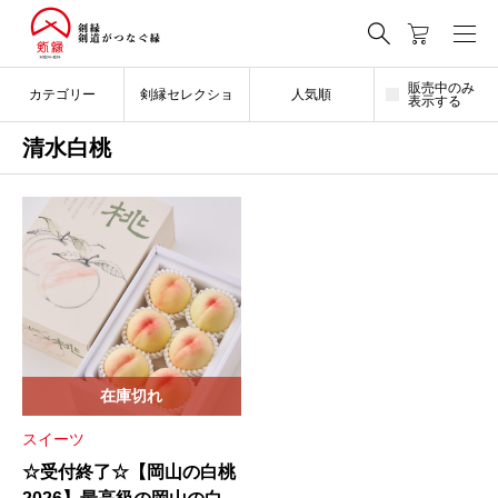
販売中のみ
カテゴリー
剣縁セレクショ
人気順
表示する
清水白桃
ン
在庫切れ
スイーツ
☆受付終了☆【岡山の白桃