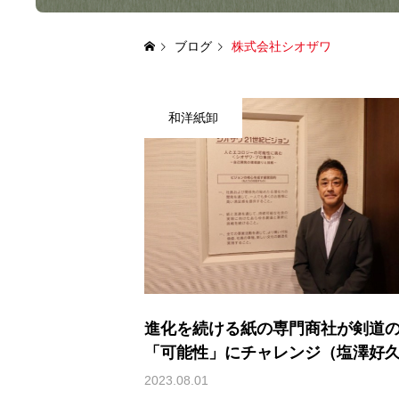
ブログ
株式会社シオザワ
和洋紙卸
進化を続ける紙の専門商社が剣道
「可能性」にチャレンジ（塩澤好久 
株式会社シオザワ 代表取締役社長
2023.08.01