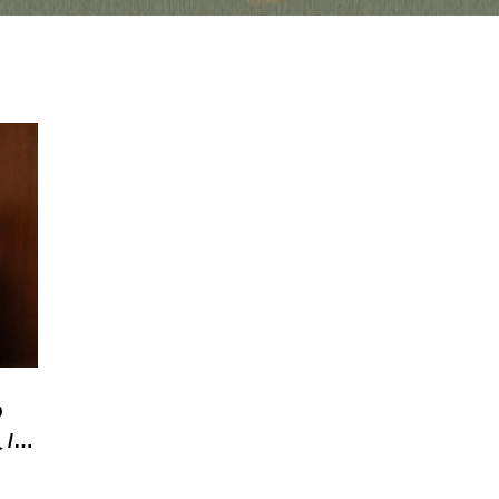
の
/
）