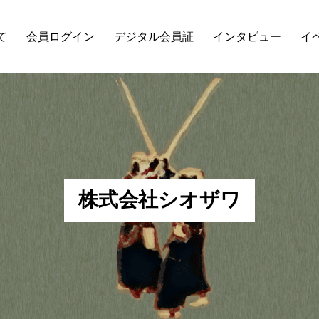
て
会員ログイン
デジタル会員証
インタビュー
イ
株
式
会
社
シ
オ
ザ
ワ