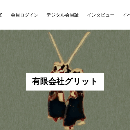
て
会員ログイン
デジタル会員証
インタビュー
イ
有
限
会
社
グ
リ
ッ
ト