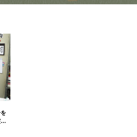
一を
突き
ト）