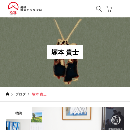
塚
本
貴
士
ブログ
塚本 貴士
物流