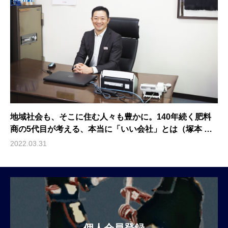
地域社会も、そこに住む人々も豊かに。140年続く肥料
商の5代目が考える、本当に「いい会社」とは（塚本 貴
士 / 芳賀通運株式会社 代表取締役）
2022.03.31