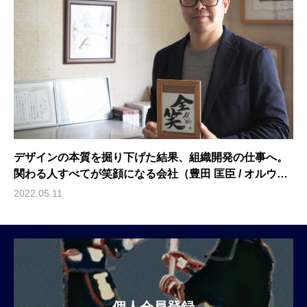
デザインの本質を掘り下げた結果、組織開発の仕事へ。
関わる人すべてが笑顔になる会社（豊田 匡臣 / オルウィ
ン株式会社 代表取締役）
2022.05.11