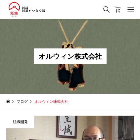
オ
ル
ウ
ィ
ン
株
式
会
社
ブログ
オルウィン株式会社
組織開発