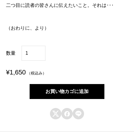
二つ目に読者の皆さんに伝えたいこと。それは･･･
（おわりに、より）
キ
数量
ャ
リ
¥
1,650
（税込み）
ア
パ
お買い物カゴに追加
ス
で



大
切