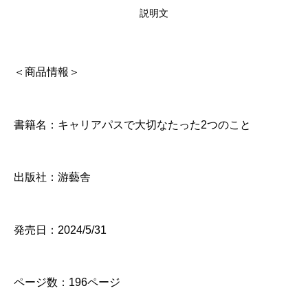
な
説明文
た
っ
た
＜商品情報＞
2
つ
書籍名：キャリアパスで大切なたった2つのこと
の
こ
出版社：游藝舎
と
（
9
発売日：2024/5/31
0
5
ページ数：196ページ
2