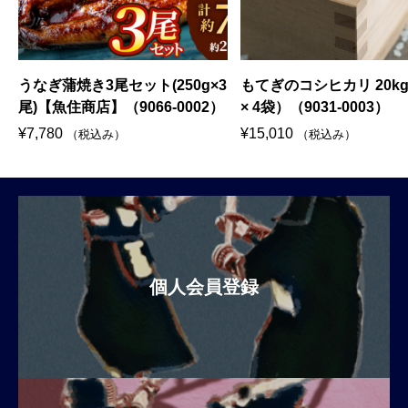
3
もてぎのコシヒカリ 20kg（5kg
日々みかん酢(270ml) 
）
× 4袋）（9031-0003）
ト(9038-0005)
¥
15,010
¥
5,520
（税込み）
（税込み）
個人会員登録