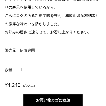
りの寒天を使用しているから。
さらにコクのある粗糖で味を整え、和歌山県産柑橘果汁
の濃厚な味わいを活かしました。
お好みの硬さに凍らせて、お召し上がりください。
販売元：
伊藤農園
伊
数量
藤
農
¥
4,240
（税込み）
園
な
お買い物カゴに追加
め