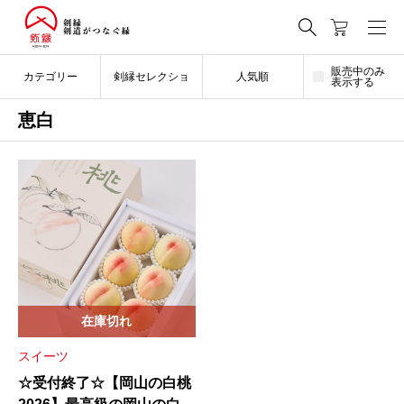
販売中のみ
カテゴリー
剣縁セレクショ
人気順
表示する
恵白
ン
在庫切れ
スイーツ
☆受付終了☆【岡山の白桃