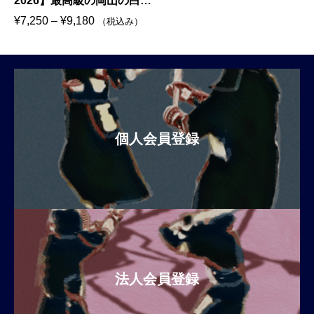
2026】最高級の岡山の白桃
７月上旬から8月上旬頃に
価
¥
7,250
–
¥
9,180
（税込み）
直送予定（K000-0011）
格
帯
:
¥
7
,
個人会員登録
2
5
0
–
¥
9
,
1
8
法人会員登録
0