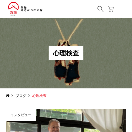
心
理
検
査
ブログ
心理検査
インタビュー