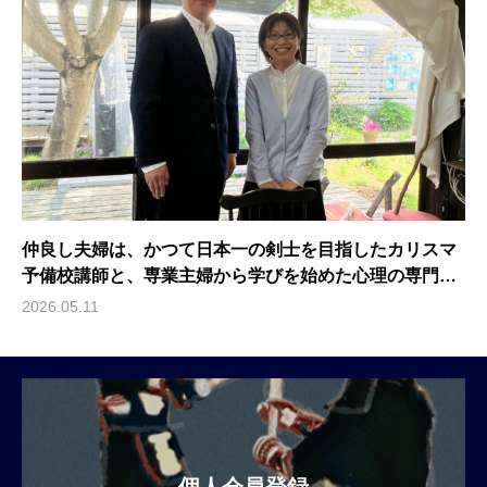
仲良し夫婦は、かつて日本一の剣士を目指したカリスマ
予備校講師と、専業主婦から学びを始めた心理の専門家
（藤井健志事務所代表 / 藤井健志、臨床心理士・公認心
2026.05.11
理師 / 藤井淳子）