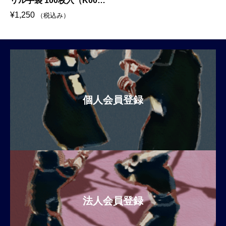
リル手袋 100枚入（K000-
0009）
¥
1,250
（税込み）
個人会員登録
法人会員登録