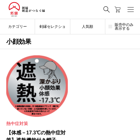
販売中のみ
カテゴリー
剣縁セレクショ
人気順
表示する
小顔効果
ン
熱中症対策
【体感－17.3℃の熱中症対