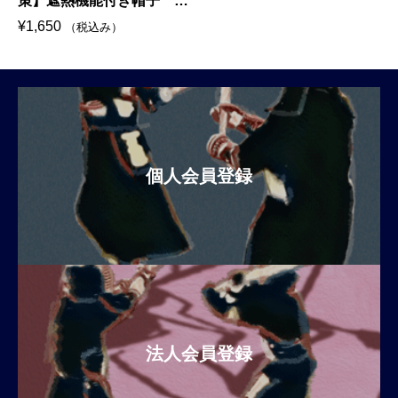
策】遮熱機能付き帽子
HS-CAP-W つば大きめベ
¥
1,650
（税込み）
ースボールキャップ
（K000-0015）
個人会員登録
法人会員登録